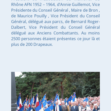
Rhône AFN 1952 – 1964, d’Annie Guillemot, Vice
Présidente du Conseil Général , Maire de Bron ,
de Maurice Pouilly , Vice Président du Conseil
Général, délégué aux parcs, de Bernard Roger-
Dalbert, Vice Président du Conseil Général
délégué aux Anciens Combattants. Au moins
2500 personnes étaient présentes ce jour là et
plus de 200 Drapeaux.