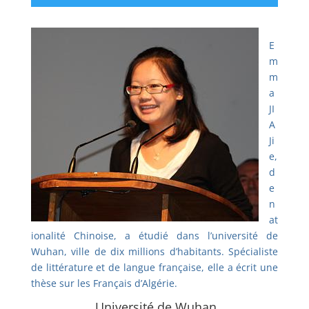
E
m
m
a
JI
A
Ji
e,
d
e
n
at
ionalité Chinoise, a étudié dans l’université de
Wuhan, ville de dix millions d’habitants. Spécialiste
de littérature et de langue française, elle a écrit une
thèse sur les Français d’Algérie.
Université de Wuhan