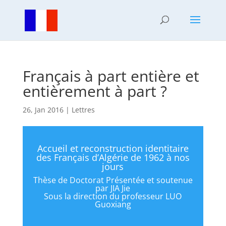
Français à part entière et
entièrement à part ?
26, Jan 2016
|
Lettres
Accueil et reconstruction identitaire
des Français d’Algérie de 1962 à nos
jours
Thèse de Doctorat Présentée et soutenue
par JIA Jie
Sous la direction du professeur LUO
Guoxiang