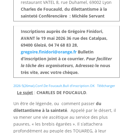
restaurant VATEL 8, rue Duhamel, 69002 Lyon
Charles de Foucauld, du dilettantisme à la
sainteté
Conférencière : Michèle Servant
Inscriptions auprès de Grégoire Finidori,
AVANT le 19 mai 2026 36 rue des Catalpas,
69400 Gleizé, 04 74 68 83 28,
gregoire.finidori@orange.fr
Bulletin
d’inscription joint à ce courrier.
Pour faciliter
la tâche des organisateurs,
Adressez-le nous
très vite, avec votre chèque.
2026-5(26mai).Conf.De Foucault.Bull d’inscription.OK
Télécharger
Le sujet
:
CHARLES DE FOUCAULD
.
Un être de légende, ou comment passer
du
dilettantisme à la sainteté
. Appelé par le désert, il
va mener une vie ascétique au service des plus
pauvres, « les brebis égarées ». Il s’attachera
profondément au peuple des TOUAREG, à leur