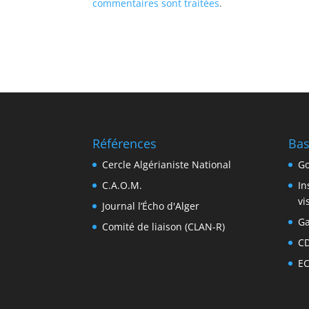
commentaires sont traitées
.
Références
Bas
Cercle Algérianiste National
Go
C.A.O.M.
In
vi
Journal l’Écho d'Alger
Ga
Comité de liaison (CLAN-R)
C
E